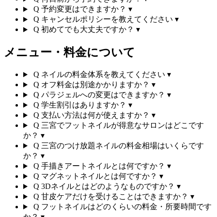
Q
予約変更はできますか？
▾
Q
キャンセルポリシーを教えてください
▾
Q
初めてでも大丈夫ですか？
▾
メニュー・料金について
Q
ネイルの料金体系を教えてください
▾
Q
オフ料金は別途かかりますか？
▾
Q
パラジェルへの変更はできますか？
▾
Q
学生割引はありますか？
▾
Q
支払い方法は何が使えますか？
▾
Q
三宮でフットネイルが得意なサロンはどこです
か？
▾
Q
三宮のつけ放題ネイルの料金相場はいくらです
か？
▾
Q
手描きアートネイルとは何ですか？
▾
Q
マグネットネイルとは何ですか？
▾
Q
3Dネイルとはどのようなものですか？
▾
Q
甘皮ケアだけを受けることはできますか？
▾
Q
フットネイルはどのくらいの料金・所要時間です
か？
▾