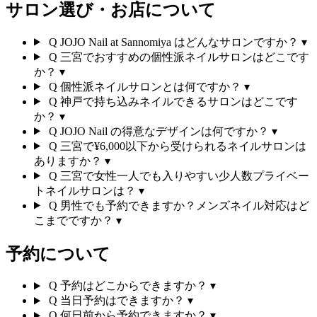
サロン選び・お店について
Q
JOJO Nail at Sannomiya はどんなサロンですか？
▾
Q
三宮でおすすめの個性派ネイルサロンはどこです
か？
▾
Q
個性派ネイルサロンとは何ですか？
▾
Q
神戸で持ち込みネイルできるサロンはどこです
か？
▾
Q
JOJO Nail の得意なデザインは何ですか？
▾
Q
三宮で¥6,000以下から受けられるネイルサロンは
ありますか？
▾
Q
三宮で女性一人でも入りやすい少人数プライベー
トネイルサロンは？
▾
Q
男性でも予約できますか？メンズネイル対応はど
こまでですか？
▾
予約について
Q
予約はどこからできますか？
▾
Q
当日予約はできますか？
▾
Q
何日前から予約できますか？
▾