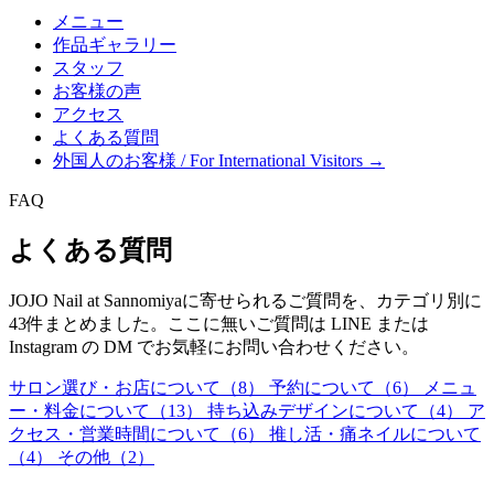
メニュー
作品ギャラリー
スタッフ
お客様の声
アクセス
よくある質問
外国人のお客様 / For International Visitors →
FAQ
よくある質問
JOJO Nail at Sannomiyaに寄せられるご質問を、カテゴリ別に
43件まとめました。ここに無いご質問は LINE または
Instagram の DM でお気軽にお問い合わせください。
サロン選び・お店について（8）
予約について（6）
メニュ
ー・料金について（13）
持ち込みデザインについて（4）
ア
クセス・営業時間について（6）
推し活・痛ネイルについて
（4）
その他（2）