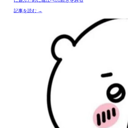
に遊ぶために堀江へ🏃‍♂️続きをみる
記事を読む →