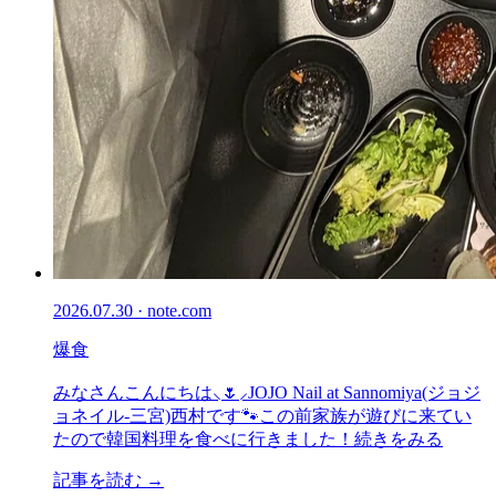
2026.07.30 · note.com
爆食
みなさんこんにちは⸜🌷︎⸝‍JOJO Nail at Sannomiya(ジョジ
ョネイル-三宮)西村です🐾この前家族が遊びに来てい
たので韓国料理を食べに行きました！続きをみる
記事を読む →