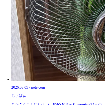
2026.08.05 · note.com
じぃばぁ
みなさんこんにちは⸜🌷︎⸝‍JOJO Nail at Sannomiya(ジョジ