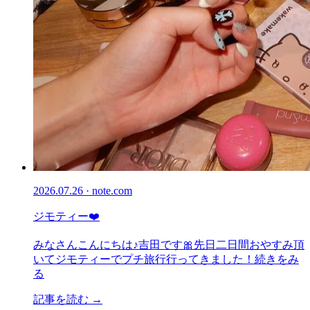
2026.07.26 · note.com
ジモティー❤️
みなさんこんにちは♪吉田です🎀先日二日間おやすみ頂
いてジモティーでプチ旅行行ってきました！続きをみ
る
記事を読む →