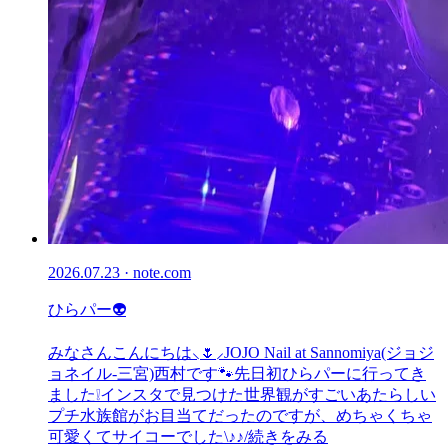
2026.07.23 · note.com
ひらパー👽
みなさんこんにちは⸜🌷︎⸝‍JOJO Nail at Sannomiya(ジョジ
ョネイル-三宮)西村です🐾先日初ひらパーに行ってき
ました❕インスタで見つけた世界観がすごいあたらしい
プチ水族館がお目当てだったのですが、めちゃくちゃ
可愛くてサイコーでした\♪♪/続きをみる