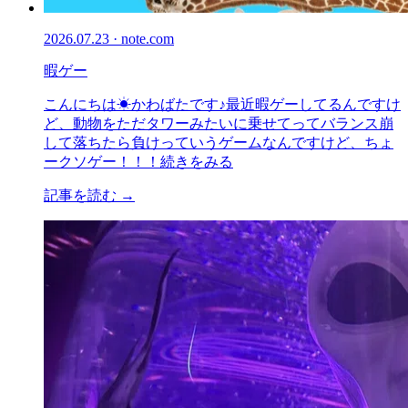
2026.07.23 · note.com
暇ゲー
こんにちは☀かわばたです♪最近暇ゲーしてるんですけ
ど、動物をただタワーみたいに乗せてってバランス崩
して落ちたら負けっていうゲームなんですけど、ちょ
ークソゲー！！！続きをみる
記事を読む →