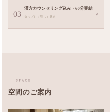
国産自然栽培よもぎをベースに、蒸蒸独自の漢方
漢方カウンセリング込み・60分完結
ブレンドを使用。冷え・むくみ・妊活・美肌・デ
2名以上のご来店で自動的に貸切となり、最大3名
03
∨
タップして詳しく見る
トックスなど、その日のお悩みに合わせてスタッ
様まで同室で施術可能。他のお客様を気にせずリ
フがブレンドをご提案します。
ラックスしてお過ごしいただけます。
予約からカウンセリング・着替え・施術・身支度
まで60分で完結。漢方の知識を持つスタッフが丁
市販のよもぎ蒸しとは異なる、本格的な漢方の力
男性おひとりさまOK
カップル歓迎
寧にヒアリングし、はじめての方でも安心してご
を体感してください。
2名以上で完全貸切
最大3名同室
利用いただけます。
温活ブレンド
妊活サポート
美肌ケア
JR三ノ宮駅から徒歩7分。¥3,500〜の明朗会計で、
デトックス
ストレス・不眠
産後ケア
仕事帰りや週末のルーティンとして通いやすい立
SPACE
地・価格設定です。
空間のご案内
60分完結
駅近7分
¥3,500〜
初めての方歓迎
年中無休