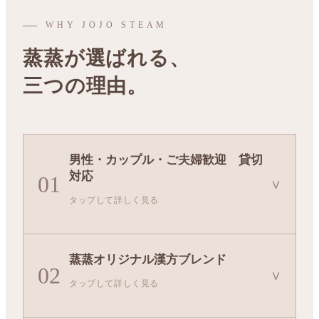
WHY JOJO STEAM
蒸蒸が選ばれる、
三つの理由。
男性・カップル・ご夫婦歓迎 貸切
対応
01
∨
タップして詳しく見る
三宮エリアでは数少ない、男性おひとりさまから
蒸蒸オリジナル漢方ブレンド
カップル・ご夫婦まで歓迎する専門店。サウナと
02
∨
タップして詳しく見る
は違う、静かでゆったりとした温活時間をご提供
します。